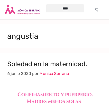
Servicio psicológico
Cursos Gratuitos
Formación anual
Política de cookies (UE)
angustia
Soledad en la maternidad.
6 junio 2020
por
Mónica Serrano