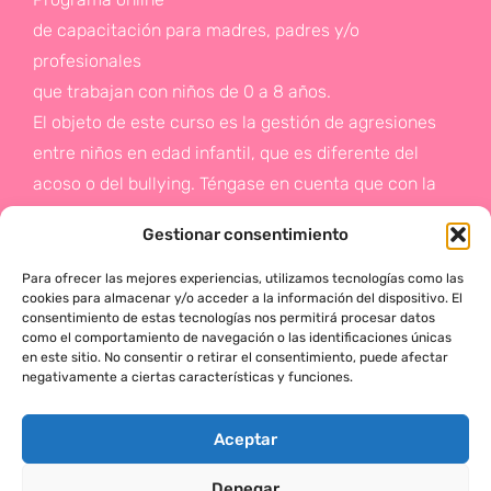
de capacitación para madres, padres y/o
profesionales
que trabajan con niños de 0 a 8 años.
El objeto de este curso es la gestión de agresiones
entre niños en edad infantil, que es diferente del
acoso o del bullying. Téngase en cuenta que con la
gestión de agresiones pretendemos sentar las bases
Gestionar consentimiento
de la prevención a un problema que suele aparecer
en etapas posteriores como es el acoso.
Para ofrecer las mejores experiencias, utilizamos tecnologías como las
cookies para almacenar y/o acceder a la información del dispositivo. El
consentimiento de estas tecnologías nos permitirá procesar datos
Si deseas más información,
como el comportamiento de navegación o las identificaciones únicas
en este sitio. No consentir o retirar el consentimiento, puede afectar
haz click en este enlace:
negativamente a ciertas características y funciones.
¡ACTÚA!
Aceptar
Denegar