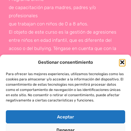
de capacitación para madres, padres y/o
profesionales
que trabajan con niños de 0 a 8 años.
El objeto de este curso es la gestión de agresiones
entre niños en edad infantil, que es diferente del
acoso o del bullying. Téngase en cuenta que con la
gestión de agresiones pretendemos sentar las bases
Gestionar consentimiento
de la prevención a un problema que suele aparecer
en etapas posteriores como es el acoso.
Para ofrecer las mejores experiencias, utilizamos tecnologías como las
cookies para almacenar y/o acceder a la información del dispositivo. El
consentimiento de estas tecnologías nos permitirá procesar datos
Si deseas más información,
como el comportamiento de navegación o las identificaciones únicas
en este sitio. No consentir o retirar el consentimiento, puede afectar
haz click en este enlace:
negativamente a ciertas características y funciones.
¡ACTÚA!
Aceptar
Denegar