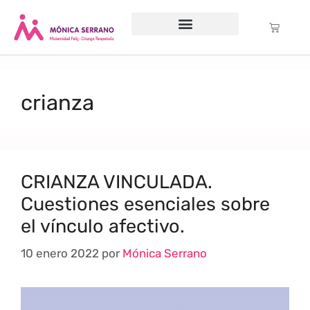
Servicio psicológico
Cursos Gratuitos
Formación anual
Política de cookies (UE)
crianza
CRIANZA VINCULADA.
Cuestiones esenciales sobre
el vínculo afectivo.
10 enero 2022
por
Mónica Serrano