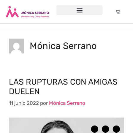
Servicio psicológico
Cursos Gratuitos
Formación anual
Política de cookies (UE)
Mónica Serrano
LAS RUPTURAS CON AMIGAS
DUELEN
11 junio 2022
por
Mónica Serrano