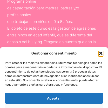
Programa online
de capacitación para madres, padres y/o
profesionales
que trabajan con niños de 0 a 8 años.
El objeto de este curso es la gestión de agresiones
entre niños en edad infantil, que es diferente del
acoso o del bullying. Téngase en cuenta que con la
gestión de agresiones pretendemos sentar las bases
Gestionar consentimiento
de la prevención a un problema que suele aparecer
en etapas posteriores como es el acoso.
Para ofrecer las mejores experiencias, utilizamos tecnologías como las
cookies para almacenar y/o acceder a la información del dispositivo. El
consentimiento de estas tecnologías nos permitirá procesar datos
Si deseas más información,
como el comportamiento de navegación o las identificaciones únicas
en este sitio. No consentir o retirar el consentimiento, puede afectar
haz click en este enlace:
negativamente a ciertas características y funciones.
¡ACTÚA!
Aceptar