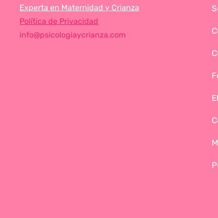
Experta en Maternidad y Crianza
S
Política de Privacidad
C
info@psicologiaycrianza.com
C
F
E
C
M
P