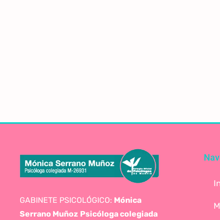
Nav
I
GABINETE PSICOLÓGICO:
Mónica
M
Serrano Muñoz
Psicóloga colegiada