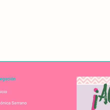
egación
nicio
ónica Serrano