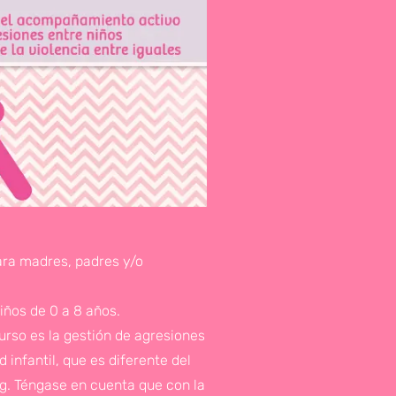
ara madres, padres y/o
iños de 0 a 8 años.
curso es la gestión de agresiones
 infantil, que es diferente del
ng. Téngase en cuenta que con la