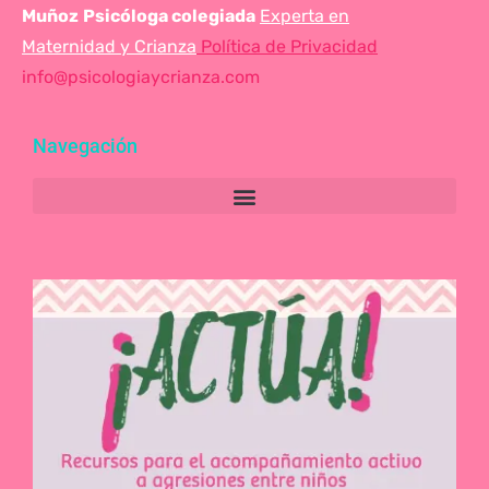
Muñoz
Psicóloga colegiada
Experta en
Maternidad y Crianza
Política de Privacidad
info@psicologiaycrianza.com
Navegación