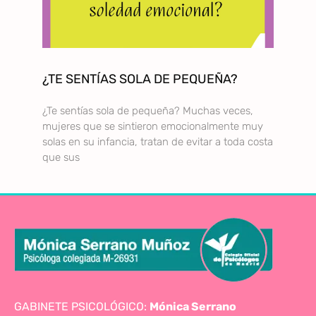
¿TE SENTÍAS SOLA DE PEQUEÑA?
¿Te sentías sola de pequeña? Muchas veces,
mujeres que se sintieron emocionalmente muy
solas en su infancia, tratan de evitar a toda costa
que sus
GABINETE PSICOLÓGICO:
Mónica Serrano