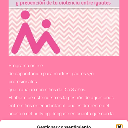
Programa online
de capacitación para madres, padres y/o
profesionales
que trabajan con niños de 0 a 8 años.
El objeto de este curso es la gestión de agresiones
entre niños en edad infantil, que es diferente del
acoso o del bullying. Téngase en cuenta que con la
gestión de agresiones pretendemos sentar las bases
Gestionar consentimiento