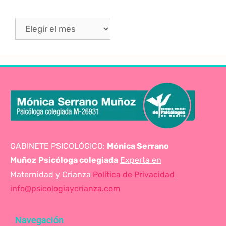
GABINETE PSICOLÓGICO:
Mónica Serrano
Muñoz
Psicóloga colegiada
Experta en
Maternidad y Crianza
Política de Privacidad
info@psicologiaycrianza.com
Navegación