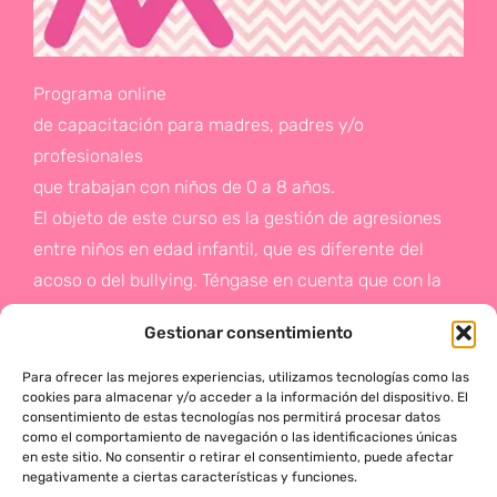
Programa online
de capacitación para madres, padres y/o
profesionales
que trabajan con niños de 0 a 8 años.
El objeto de este curso es la gestión de agresiones
entre niños en edad infantil, que es diferente del
acoso o del bullying. Téngase en cuenta que con la
gestión de agresiones pretendemos sentar las bases
Gestionar consentimiento
de la prevención a un problema que suele aparecer
en etapas posteriores como es el acoso.
Para ofrecer las mejores experiencias, utilizamos tecnologías como las
cookies para almacenar y/o acceder a la información del dispositivo. El
consentimiento de estas tecnologías nos permitirá procesar datos
Si deseas más información,
como el comportamiento de navegación o las identificaciones únicas
en este sitio. No consentir o retirar el consentimiento, puede afectar
haz click en este enlace:
negativamente a ciertas características y funciones.
¡ACTÚA!