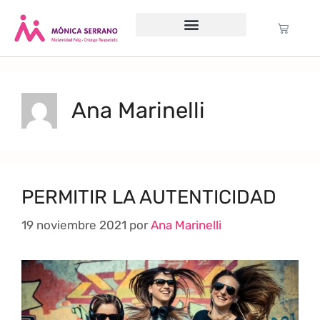
Servicio psicológico
Cursos Gratuitos
Formación anual
Política de cookies (UE)
Ana Marinelli
PERMITIR LA AUTENTICIDAD
19 noviembre 2021
por
Ana Marinelli