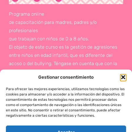
Programa online
de capacitación para madres, padres y/o
profesionales
que trabajan con niños de 0 a 8 años.
El objeto de este curso es la gestión de agresiones
entre niños en edad infantil, que es diferente del
acoso o del bullying. Téngase en cuenta que con la
gestión de agresiones pretendemos sentar las bases
Gestionar consentimiento
de la prevención a un problema que suele aparecer
en etapas posteriores como es el acoso.
Para ofrecer las mejores experiencias, utilizamos tecnologías como las
cookies para almacenar y/o acceder a la información del dispositivo. El
consentimiento de estas tecnologías nos permitirá procesar datos
Si deseas más información,
como el comportamiento de navegación o las identificaciones únicas
en este sitio. No consentir o retirar el consentimiento, puede afectar
haz click en este enlace:
negativamente a ciertas características y funciones.
¡ACTÚA!