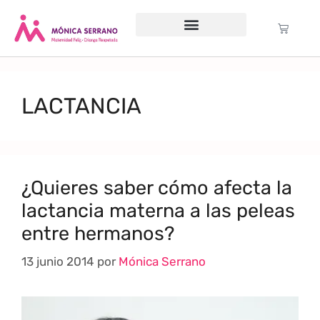
Servicio psicológico
Cursos Gratuitos
Formación anual
Política de cookies (UE)
LACTANCIA
¿Quieres saber cómo afecta la
lactancia materna a las peleas
entre hermanos?
13 junio 2014
por
Mónica Serrano