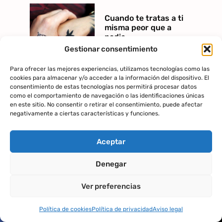
Cuando te tratas a ti
misma peor que a
nadie
Gestionar consentimiento
2 Noviembre 2017
Para ofrecer las mejores experiencias, utilizamos tecnologías como las
cookies para almacenar y/o acceder a la información del dispositivo. El
consentimiento de estas tecnologías nos permitirá procesar datos
como el comportamiento de navegación o las identificaciones únicas
Responsabilidad
en este sitio. No consentir o retirar el consentimiento, puede afectar
emocional y no-
negativamente a ciertas características y funciones.
violencia
26 Octubre 2017
Aceptar
Denegar
Ver preferencias
Política de cookies
Política de privacidad
Aviso legal