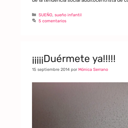
SUEÑO
,
sueño infantil
5 comentarios
¡¡¡¡¡Duérmete ya!!!!!
15 septiembre 2014
por
Mónica Serrano