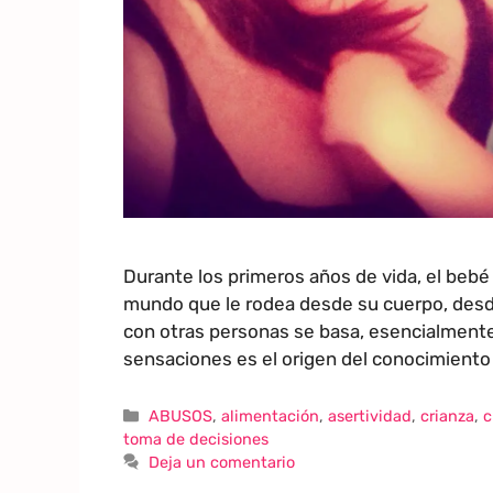
Durante los primeros años de vida, el beb
mundo que le rodea desde su cuerpo, desde
con otras personas se basa, esencialmente,
sensaciones es el origen del conocimiento 
ABUSOS
,
alimentación
,
asertividad
,
crianza
,
c
toma de decisiones
Deja un comentario