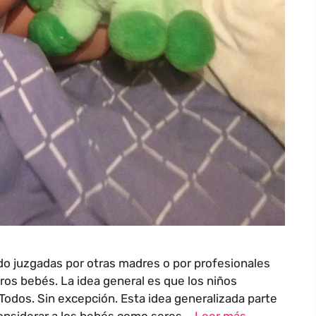
o juzgadas por otras madres o por profesionales
os bebés. La idea general es que los niños
Todos. Sin excepción. Esta idea generalizada parte
considerar a los bebés como seres …
Leer más