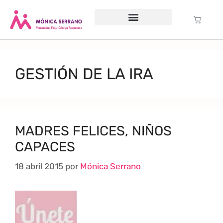
Servicio psicológico
Cursos Gratuitos
Formación anual
Política de cookies (UE)
GESTIÓN DE LA IRA
MADRES FELICES, NIÑOS
CAPACES
18 abril 2015
por
Mónica Serrano