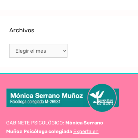
Archivos
GABINETE PSICOLÓGICO:
Mónica Serrano
Muñoz
Psicóloga colegiada
Experta en