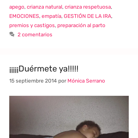
apego
,
crianza natural
,
crianza respetuosa
,
EMOCIONES
,
empatía
,
GESTIÓN DE LA IRA
,
premios y castigos
,
preparación al parto
2 comentarios
¡¡¡¡¡Duérmete ya!!!!!
15 septiembre 2014
por
Mónica Serrano