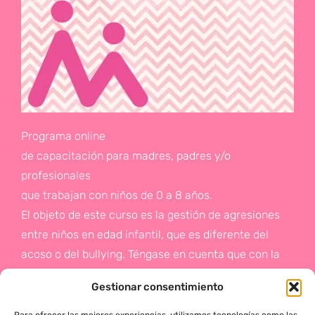
Programa online
de capacitación para madres, padres y/o
profesionales
que trabajan con niños de 0 a 8 años.
El objeto de este curso es la gestión de agresiones
entre niños en edad infantil, que es diferente del
acoso o del bullying. Téngase en cuenta que con la
gestión de agresiones pretendemos sentar las bases
Gestionar consentimiento
de la prevención a un problema que suele aparecer
en etapas posteriores como es el acoso.