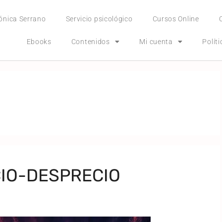
ónica Serrano
Servicio psicológico
Cursos Online
Ebooks
Contenidos
Mi cuenta
Polít
CIO-DESPRECIO