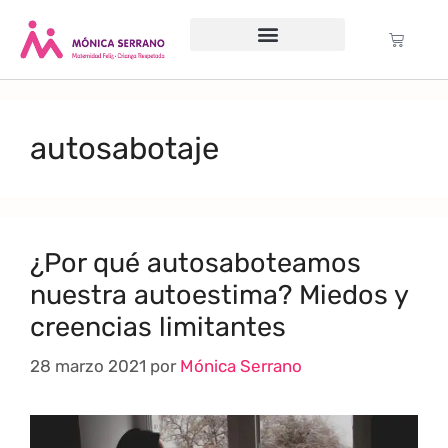
Servicio psicológico
Cursos Gratuitos
Formación anual
Política de cookies (UE)
autosabotaje
¿Por qué autosaboteamos
nuestra autoestima? Miedos y
creencias limitantes
28 marzo 2021
por
Mónica Serrano