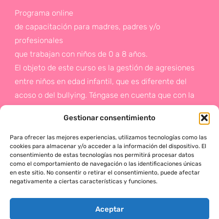
Programa online
de capacitación para madres, padres y/o
profesionales
que trabajan con niños de 0 a 8 años.
El objeto de este curso es la gestión de agresiones
entre niños en edad infantil, que es diferente del
acoso o del bullying. Téngase en cuenta que con la
gestión de agresiones pretendemos sentar las bases
Gestionar consentimiento
de la prevención a un problema que suele aparecer
en etapas posteriores como es el acoso.
Para ofrecer las mejores experiencias, utilizamos tecnologías como las
cookies para almacenar y/o acceder a la información del dispositivo. El
consentimiento de estas tecnologías nos permitirá procesar datos
Si deseas más información,
como el comportamiento de navegación o las identificaciones únicas
en este sitio. No consentir o retirar el consentimiento, puede afectar
haz click en este enlace:
negativamente a ciertas características y funciones.
¡ACTÚA!
Aceptar