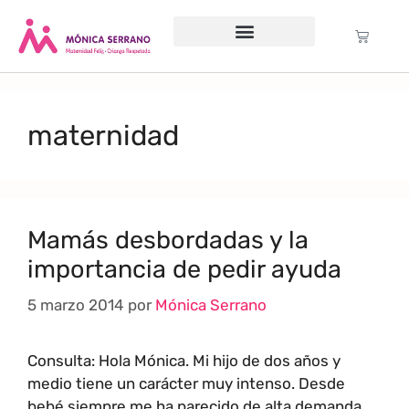
Servicio psicológico
Cursos Gratuitos
Formación anual
Política de cookies (UE)
maternidad
Mamás desbordadas y la
importancia de pedir ayuda
5 marzo 2014
por
Mónica Serrano
Consulta: Hola Mónica. Mi hijo de dos años y
medio tiene un carácter muy intenso. Desde
bebé siempre me ha parecido de alta demanda,