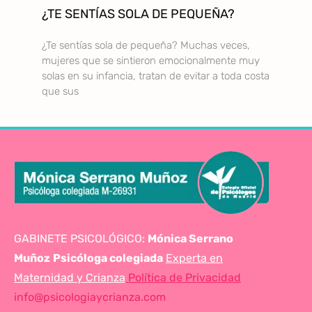
¿TE SENTÍAS SOLA DE PEQUEÑA?
¿Te sentías sola de pequeña? Muchas veces,
mujeres que se sintieron emocionalmente muy
solas en su infancia, tratan de evitar a toda costa
que sus
GABINETE PSICOLÓGICO:
Mónica Serrano
Muñoz
Psicóloga colegiada
Experta en
Maternidad y Crianza
Política de Privacidad
info@psicologiaycrianza.com