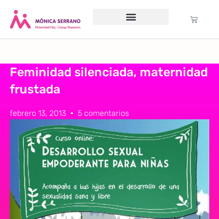
Servicio psicológico
Cursos Gratuitos
Formación anual
Política de cookies (UE)
Feminidad silenciada, maternidad
frustada
febrero 13, 2013
5 comentarios