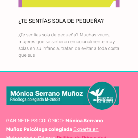
¿TE SENTÍAS SOLA DE PEQUEÑA?
¿Te sentías sola de pequeña? Muchas veces,
mujeres que se sintieron emocionalmente muy
solas en su infancia, tratan de evitar a toda costa
que sus
GABINETE PSICOLÓGICO:
Mónica Serrano
Muñoz
Psicóloga colegiada
Experta en
Maternidad y Crianza
Política de Privacidad