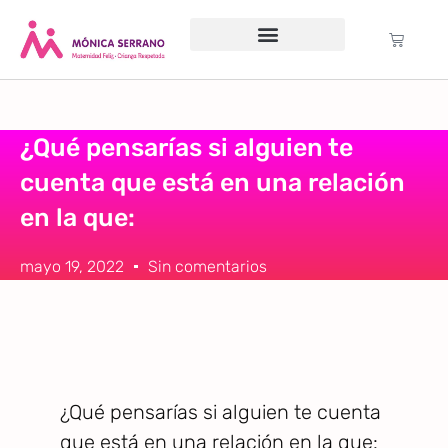
Servicio psicológico
Cursos Gratuitos
Formación anual
Política de cookies (UE)
¿Qué pensarías si alguien te
cuenta que está en una relación
en la que:
mayo 19, 2022
Sin comentarios
¿Qué pensarías si alguien te cuenta
que está en una relación en la que: