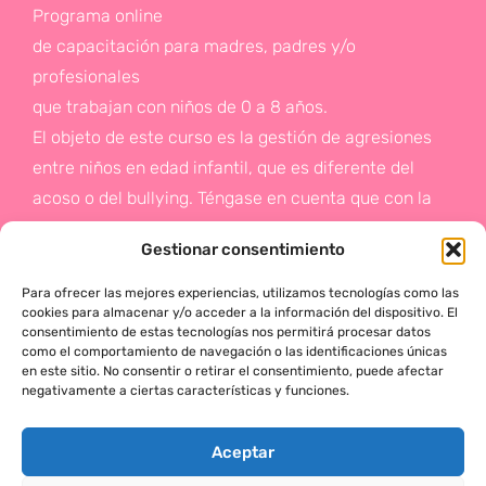
Programa online
de capacitación para madres, padres y/o
profesionales
que trabajan con niños de 0 a 8 años.
El objeto de este curso es la gestión de agresiones
entre niños en edad infantil, que es diferente del
acoso o del bullying. Téngase en cuenta que con la
gestión de agresiones pretendemos sentar las bases
Gestionar consentimiento
de la prevención a un problema que suele aparecer
en etapas posteriores como es el acoso.
Para ofrecer las mejores experiencias, utilizamos tecnologías como las
cookies para almacenar y/o acceder a la información del dispositivo. El
consentimiento de estas tecnologías nos permitirá procesar datos
Si deseas más información,
como el comportamiento de navegación o las identificaciones únicas
en este sitio. No consentir o retirar el consentimiento, puede afectar
haz click en este enlace:
negativamente a ciertas características y funciones.
¡ACTÚA!
Aceptar