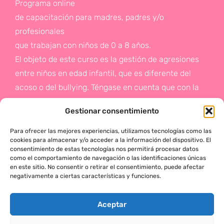
Programa online
de capacitación para madres, padres y/o
profesionales
que trabajan con niños de 0 a 8 años.
El objeto de este curso es la gestión de agresiones
entre niños en edad infantil, que es diferente del
acoso o del bullying. Téngase en cuenta que con la
gestión de agresiones pretendemos sentar las bases
Gestionar consentimiento
de la prevención a un problema que suele aparecer
en etapas posteriores como es el acoso.
Para ofrecer las mejores experiencias, utilizamos tecnologías como las
cookies para almacenar y/o acceder a la información del dispositivo. El
consentimiento de estas tecnologías nos permitirá procesar datos
Si deseas más información,
como el comportamiento de navegación o las identificaciones únicas
en este sitio. No consentir o retirar el consentimiento, puede afectar
haz click en este enlace:
negativamente a ciertas características y funciones.
¡ACTÚA!
Aceptar