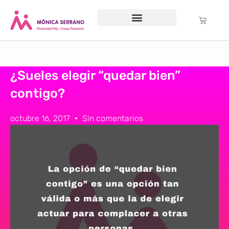
Servicio psicológico
Cursos Gratuitos
Formación anual
Política de cookies (UE)
¿Sueles elegir “quedar bien”
contigo?
octubre 16, 2017
Sin comentarios