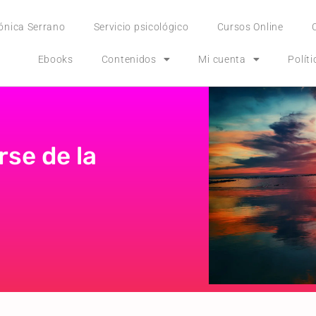
ónica Serrano
Servicio psicológico
Cursos Online
Ebooks
Contenidos
Mi cuenta
Polít
rse de la