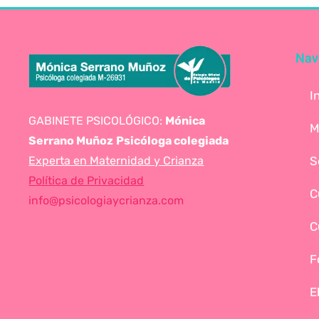
Nav
I
GABINETE PSICOLÓGICO:
Mónica
M
Serrano Muñoz
Psicóloga colegiada
Experta en Maternidad y Crianza
S
Política de Privacidad
C
info@psicologiaycrianza.com
C
F
E