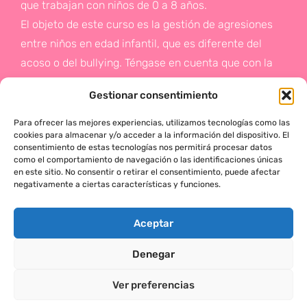
que trabajan con niños de 0 a 8 años.
El objeto de este curso es la gestión de agresiones
entre niños en edad infantil, que es diferente del
acoso o del bullying. Téngase en cuenta que con la
gestión de agresiones pretendemos sentar las bases
Gestionar consentimiento
de la prevención a un problema que suele aparecer
en etapas posteriores como es el acoso.
Para ofrecer las mejores experiencias, utilizamos tecnologías como las
cookies para almacenar y/o acceder a la información del dispositivo. El
consentimiento de estas tecnologías nos permitirá procesar datos
Si deseas más información,
como el comportamiento de navegación o las identificaciones únicas
en este sitio. No consentir o retirar el consentimiento, puede afectar
haz click en este enlace:
negativamente a ciertas características y funciones.
¡ACTÚA!
Aceptar
Denegar
MÓNICA SERRANO © 2025 TODOS LOS DERECHOS RESERVADOS
Ver preferencias