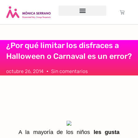
Servicio psicológico
Cursos Gratuitos
Formación anual
Política de cookies (UE)
¿Por qué limitar los disfraces a
Halloween o Carnaval es un error?
octubre 26, 2014
Sin comentarios
A la mayoría de los niños
les gusta