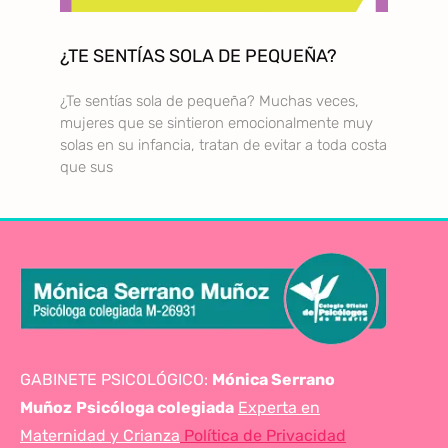
¿TE SENTÍAS SOLA DE PEQUEÑA?
¿Te sentías sola de pequeña? Muchas veces,
mujeres que se sintieron emocionalmente muy
solas en su infancia, tratan de evitar a toda costa
que sus
GABINETE PSICOLÓGICO:
Mónica Serrano
Muñoz
Psicóloga colegiada
Experta en
Maternidad y Crianza
Política de Privacidad