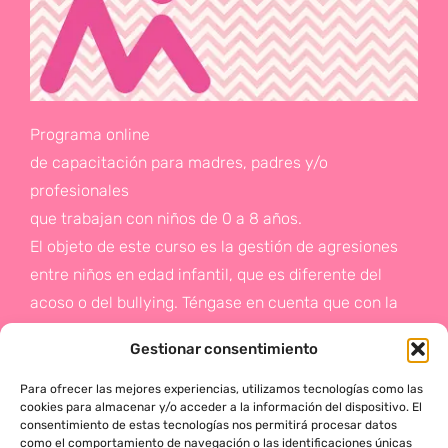
Programa online
de capacitación para madres, padres y/o
profesionales
que trabajan con niños de 0 a 8 años.
El objeto de este curso es la gestión de agresiones
entre niños en edad infantil, que es diferente del
acoso o del bullying. Téngase en cuenta que con la
gestión de agresiones pretendemos sentar las bases
Gestionar consentimiento
de la prevención a un problema que suele aparecer
en etapas posteriores como es el acoso.
Para ofrecer las mejores experiencias, utilizamos tecnologías como las
cookies para almacenar y/o acceder a la información del dispositivo. El
consentimiento de estas tecnologías nos permitirá procesar datos
Si deseas más información,
como el comportamiento de navegación o las identificaciones únicas