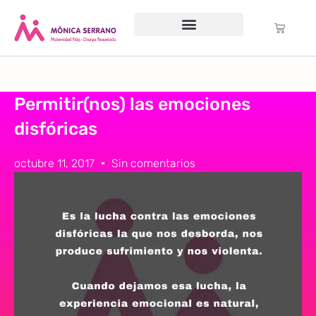
Servicio psicológico
Cursos Gratuitos
Formación anual
Política de cookies (UE)
Permitir(nos) las emociones
disfóricas
octubre 11, 2017
Sin comentarios