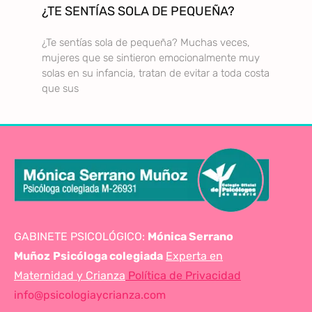
¿TE SENTÍAS SOLA DE PEQUEÑA?
¿Te sentías sola de pequeña? Muchas veces,
mujeres que se sintieron emocionalmente muy
solas en su infancia, tratan de evitar a toda costa
que sus
GABINETE PSICOLÓGICO:
Mónica Serrano
Muñoz
Psicóloga colegiada
Experta en
Maternidad y Crianza
Política de Privacidad
info@psicologiaycrianza.com