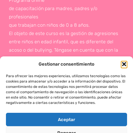
Programa online
de capacitación para madres, padres y/o
profesionales
que trabajan con niños de 0 a 8 años.
El objeto de este curso es la gestión de agresiones
entre niños en edad infantil, que es diferente del
acoso o del bullying. Téngase en cuenta que con la
gestión de agresiones pretendemos sentar las bases
Gestionar consentimiento
de la prevención a un problema que suele aparecer
en etapas posteriores como es el acoso.
Para ofrecer las mejores experiencias, utilizamos tecnologías como las
cookies para almacenar y/o acceder a la información del dispositivo. El
consentimiento de estas tecnologías nos permitirá procesar datos
Si deseas más información,
como el comportamiento de navegación o las identificaciones únicas
en este sitio. No consentir o retirar el consentimiento, puede afectar
haz click en este enlace:
negativamente a ciertas características y funciones.
¡ACTÚA!
Aceptar
Denegar