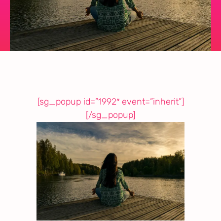
[sg_popup id=”1992″ event=”inherit”]
[/sg_popup]