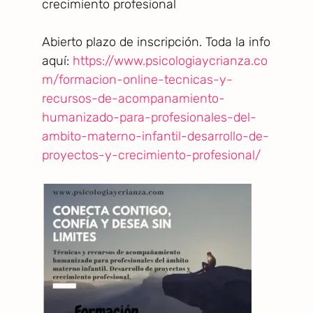
crecimiento profesional
Abierto plazo de inscripción. Toda la info
aquí:
https://www.psicologiaycrianza.co
m/formacion-online-tecnicas-y-
recursos-de-acompanamiento-
humanizado-para-profesionales-del-
ambito-materno-infantil-desarrollo-de-
proyectos-y-crecimiento-profesional/