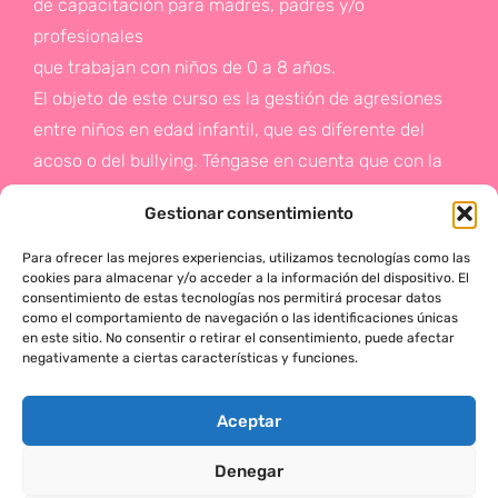
de capacitación para madres, padres y/o
profesionales
que trabajan con niños de 0 a 8 años.
El objeto de este curso es la gestión de agresiones
entre niños en edad infantil, que es diferente del
acoso o del bullying. Téngase en cuenta que con la
gestión de agresiones pretendemos sentar las bases
Gestionar consentimiento
de la prevención a un problema que suele aparecer
en etapas posteriores como es el acoso.
Para ofrecer las mejores experiencias, utilizamos tecnologías como las
cookies para almacenar y/o acceder a la información del dispositivo. El
consentimiento de estas tecnologías nos permitirá procesar datos
Si deseas más información,
como el comportamiento de navegación o las identificaciones únicas
en este sitio. No consentir o retirar el consentimiento, puede afectar
haz click en este enlace:
negativamente a ciertas características y funciones.
¡ACTÚA!
Aceptar
Denegar
MÓNICA SERRANO © 2025 TODOS LOS DERECHOS RESERVADOS