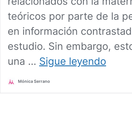
relacionados con la mater
teóricos por parte de la
en información contrastad
estudio. Sin embargo, est
Formación
una …
Sigue leyendo
Online:
Técnicas
y
Mónica Serrano
recursos
de
acompañamie
humanizado
para
profesionales
del
ámbito
materno