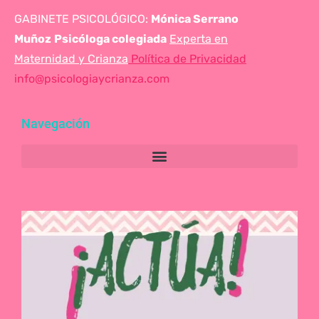
GABINETE PSICOLÓGICO:
Mónica Serrano
Muñoz
Psicóloga colegiada
Experta en
Maternidad y Crianza
Política de Privacidad
info@psicologiaycrianza.com
Navegación