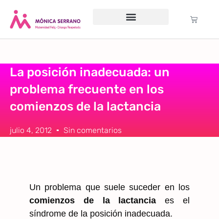
Servicio psicológico
Cursos Gratuitos
Formación anual
Política de cookies (UE)
La posición inadecuada: un
problema frecuente en los
comienzos de la lactancia
julio 4, 2012
Sin comentarios
Un problema que suele suceder en los
comienzos de la lactancia
es el
síndrome de la posición inadecuada.