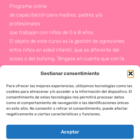
Programa online
de capacitación para madres, padres y/o
profesionales
que trabajan con niños de 0 a 8 años.
El objeto de este curso es la gestión de agresiones
entre niños en edad infantil, que es diferente del
acoso o del bullying. Téngase en cuenta que con la
gestión de agresiones pretendemos sentar las bases
Gestionar consentimiento
de la prevención a un problema que suele aparecer
en etapas posteriores como es el acoso.
Para ofrecer las mejores experiencias, utilizamos tecnologías como las
cookies para almacenar y/o acceder a la información del dispositivo. El
consentimiento de estas tecnologías nos permitirá procesar datos
Si deseas más información,
como el comportamiento de navegación o las identificaciones únicas
en este sitio. No consentir o retirar el consentimiento, puede afectar
haz click en este enlace:
negativamente a ciertas características y funciones.
¡ACTÚA!
Aceptar