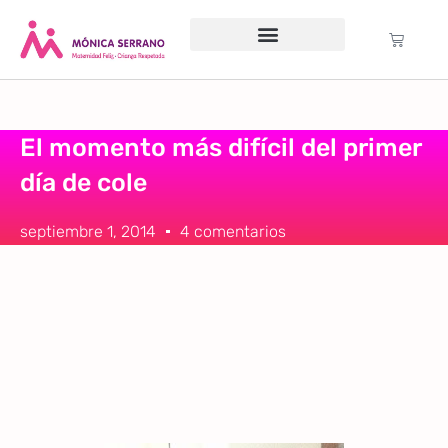
Servicio psicológico
Cursos Gratuitos
Formación anual
Política de cookies (UE)
El momento más difícil del primer
día de cole
septiembre 1, 2014
4 comentarios