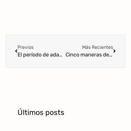
Previos
Más Recientes
El período de adaptación al cole: vamos a contar verdades
Cinco maneras de fomentar un desarrollo emocional sano en la infancia temprana
Últimos posts