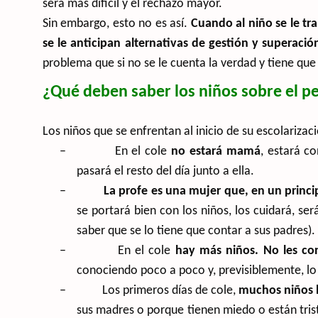
será más difícil y el rechazo mayor.
Sin embargo, esto no es así.
Cuando al niño se le tr
se le anticipan alternativas de gestión y superaci
problema que si no se le cuenta la verdad y tiene qu
¿Qué deben saber los niños sobre el p
Los niños que se enfrentan al inicio de su escolarizac
–
En el cole
no estará mamá
, estará c
pasará el resto del día junto a ella.
–
La profe es una mujer que, en un princi
se portará bien con los niños, los cuidará, será
saber que se lo tiene que contar a sus padres).
–
En el cole
hay más niños. No les co
conociendo poco a poco y, previsiblemente, lo
–
Los primeros días de cole,
muchos niños l
sus madres o porque tienen miedo o están trist