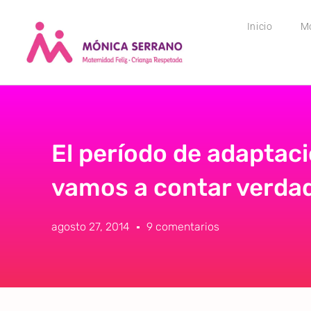
Inicio
M
El período de adaptaci
vamos a contar verda
agosto 27, 2014
9 comentarios