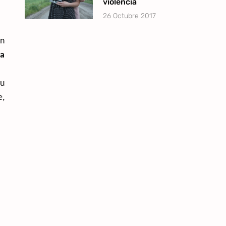
violencia
26 Octubre 2017
én
 a
su
e,