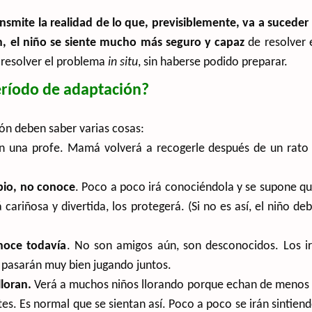
ansmite la realidad de lo que, previsiblemente, va a suceder
ón, el niño se siente mucho más seguro y capaz
de resolver 
e resolver el problema
in situ
, sin haberse podido preparar.
eríodo de adaptación?
ión deben saber varias cosas:
on una profe. Mamá volverá a recogerle después de un rato
pio, no conoce
. Poco a poco irá conociéndola y se supone q
 cariñosa y divertida, los protegerá. (Si no es así, el niño de
noce todavía
. No son amigos aún, son desconocidos. Los i
 pasarán muy bien jugando juntos.
loran.
Verá a muchos niños llorando porque echan de menos
es. Es normal que se sientan así. Poco a poco se irán sintien