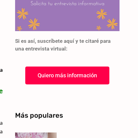
Si es así, suscríbete aquí y te citaré para
una entrevista virtual:
ra
Quiero más información
e
Más populares
ta
 a