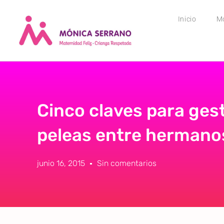
Inicio
M
Cinco claves para gest
peleas entre hermano
junio 16, 2015
Sin comentarios