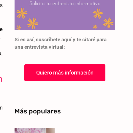
s
e
.
Si es así, suscríbete aquí y te citaré para
una entrevista virtual:
o,
Quiero más información
n
on
Más populares