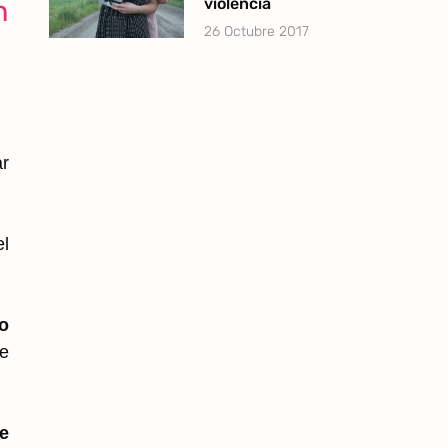
n
violencia
26 Octubre 2017
ar
l
lo
ue
e