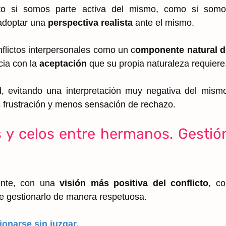
nto si somos parte activa del mismo, como si somo
 adoptar una
perspectiva realista
ante el mismo.
flictos interpersonales como un c
omponente natural d
cia con la
aceptación
que su propia naturaleza requiere
, evitando una interpretación muy negativa del mism
 frustración y menos sensación de rechazo.
s y celos entre hermanos. Gestió
mente, con una
visión más positiva del conflicto
, c
de gestionarlo de manera respetuosa.
ionarse sin juzgar.