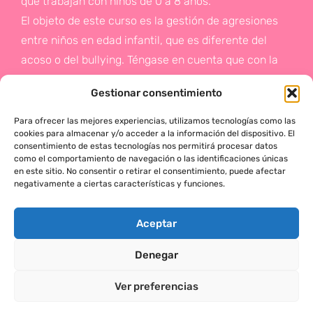
que trabajan con niños de 0 a 8 años.
El objeto de este curso es la gestión de agresiones
entre niños en edad infantil, que es diferente del
acoso o del bullying. Téngase en cuenta que con la
gestión de agresiones pretendemos sentar las bases
Gestionar consentimiento
de la prevención a un problema que suele aparecer
en etapas posteriores como es el acoso.
Para ofrecer las mejores experiencias, utilizamos tecnologías como las
cookies para almacenar y/o acceder a la información del dispositivo. El
consentimiento de estas tecnologías nos permitirá procesar datos
Si deseas más información,
como el comportamiento de navegación o las identificaciones únicas
en este sitio. No consentir o retirar el consentimiento, puede afectar
haz click en este enlace:
negativamente a ciertas características y funciones.
¡ACTÚA!
Aceptar
Denegar
MÓNICA SERRANO © 2025 TODOS LOS DERECHOS RESERVADOS
Ver preferencias