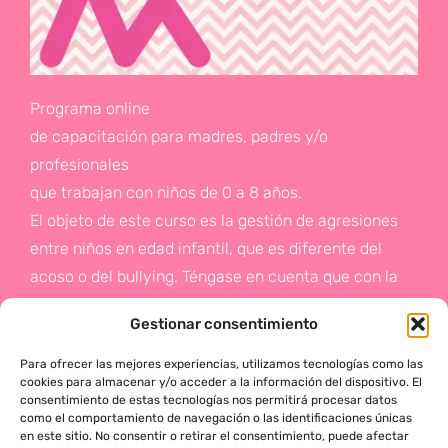
Programa online
de capacitación para madres, padres y/o
profesionales
que trabajan con niños de 0 a 8 años.
El objeto de este curso es la gestión de agresiones
entre niños en edad infantil, que es diferente del
acoso o del bullying. Téngase en cuenta que con la
gestión de agresiones pretendemos sentar las bases
Gestionar consentimiento
de la prevención a un problema que suele aparecer
en etapas posteriores como es el acoso.
Para ofrecer las mejores experiencias, utilizamos tecnologías como las
cookies para almacenar y/o acceder a la información del dispositivo. El
consentimiento de estas tecnologías nos permitirá procesar datos
Si deseas más información,
como el comportamiento de navegación o las identificaciones únicas
en este sitio. No consentir o retirar el consentimiento, puede afectar
haz click en este enlace: