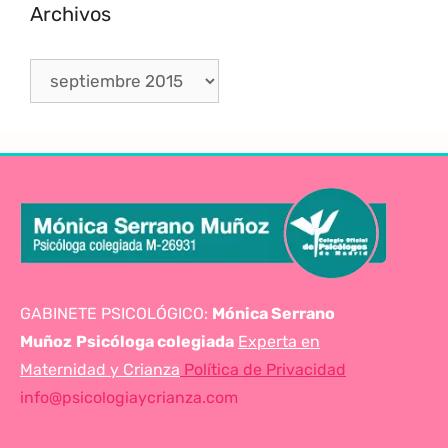
Archivos
GABINETE PSICOLÓGICO:
Mónica Serrano
Muñoz
Psicóloga colegiada
Experta en
Maternidad y Crianza
Política de Privacidad
info@psicologiaycrianza.com