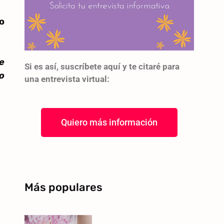
lo
e
Si es así, suscríbete aquí y te citaré para
o
una entrevista virtual:
Quiero más información
Más populares