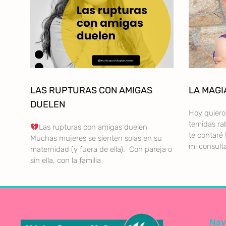
LAS RUPTURAS CON AMIGAS
LA MAGI
DUELEN
Hoy quiero 
temidas rab
Las rupturas con amigas duelen
te contaré 
Muchas mujeres se sienten solas en su
mi consult
maternidad (y fuera de ella). Con pareja o
sin ella, con la familia
Nav