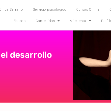
ónica Serrano
Servicio psicológico
Cursos Online
Ebooks
Contenidos
Mi cuenta
Polít
el desarrollo