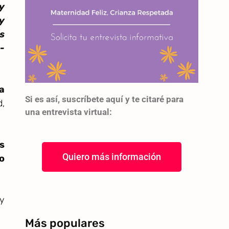
y
y
s
-
a
Si es así, suscríbete aquí y te citaré para
,
una entrevista virtual:
s
Quiero más información
o
 y
Más populares