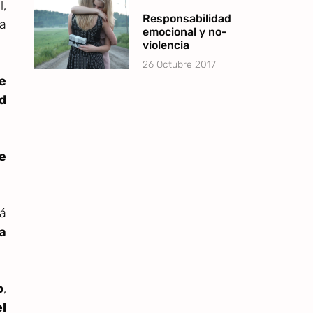
,
Responsabilidad
ía
emocional y no-
violencia
26 Octubre 2017
e
d
e
rá
a
o
,
l