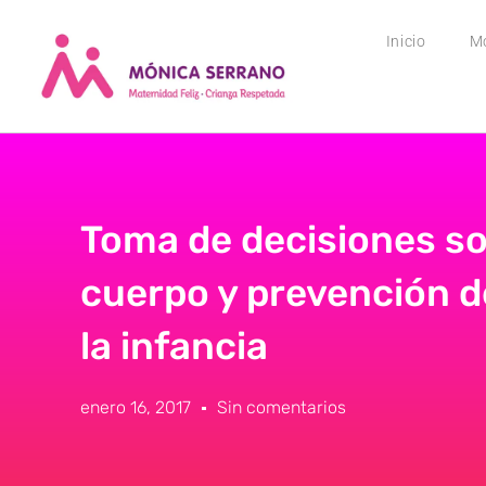
Inicio
M
Toma de decisiones so
cuerpo y prevención 
la infancia
enero 16, 2017
Sin comentarios