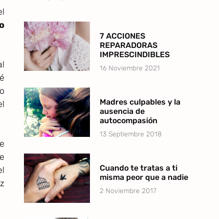
el
o
7 ACCIONES
REPARADORAS
IMPRESCINDIBLES
al
16 Noviembre 2021
dé
ño
Madres culpables y la
el
ausencia de
autocompasión
13 Septiembre 2018
e
e
Cuando te tratas a ti
el
misma peor que a nadie
z
2 Noviembre 2017