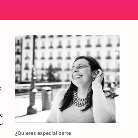
?,
de
la
¿Quieres especializarte