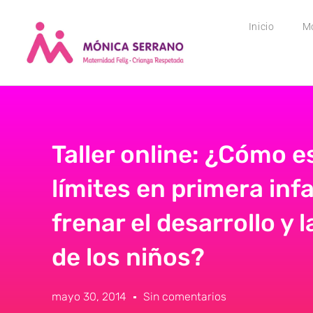
Inicio
M
Taller online: ¿Cómo e
límites en primera inf
frenar el desarrollo y 
de los niños?
mayo 30, 2014
Sin comentarios