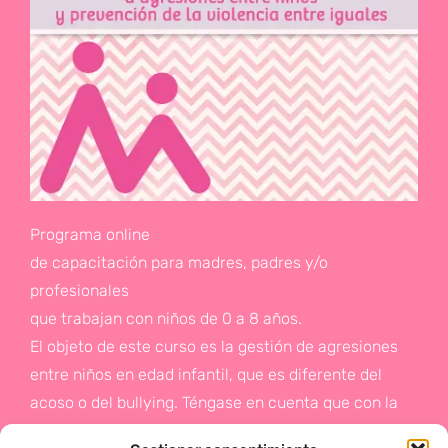
Programa online
de capacitación para madres, padres y/o
profesionales
que trabajan con niños de 0 a 8 años.
El objeto de este curso es la gestión de agresiones
entre niños en edad infantil, que es diferente del
acoso o del bullying. Téngase en cuenta que con la
gestión de agresiones pretendemos sentar las bases