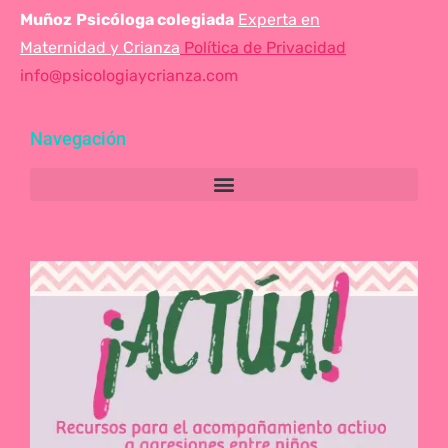
Muñoz
Psicóloga colegiada
Experta en
Maternidad y Crianza
Política de Privacidad
info@psicologiaycrianza.com
Navegación