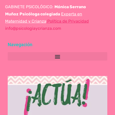
GABINETE PSICOLÓGICO:
Mónica Serrano
Muñoz
Psicóloga colegiada
Experta en
Maternidad y Crianza
Política de Privacidad
info@psicologiaycrianza.com
Navegación