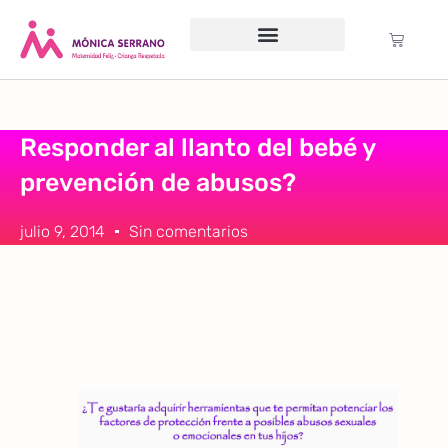
Servicio psicológico
Cursos Gratuitos
Formación anual
Política de cookies (UE)
Responder al llanto del bebé y
prevención de abusos?
julio 9, 2014
Sin comentarios