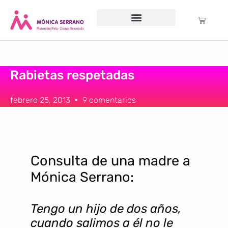
Servicio psicológico
Cursos Gratuitos
Formación anual
Política de cookies (UE)
Rabietas respetadas
febrero 25, 2013
9 comentarios
Consulta de una madre a
Mónica Serrano:
Tengo un hijo de dos años,
cuando salimos a él no le