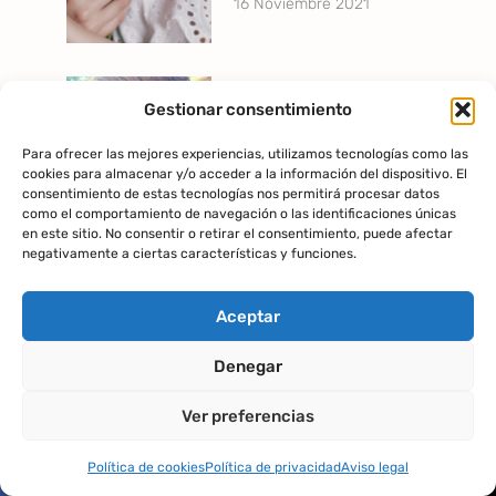
16 Noviembre 2021
Madres culpables y la
Gestionar consentimiento
ausencia de
autocompasión
Para ofrecer las mejores experiencias, utilizamos tecnologías como las
cookies para almacenar y/o acceder a la información del dispositivo. El
13 Septiembre 2018
consentimiento de estas tecnologías nos permitirá procesar datos
como el comportamiento de navegación o las identificaciones únicas
en este sitio. No consentir o retirar el consentimiento, puede afectar
negativamente a ciertas características y funciones.
Cuando te tratas a ti
misma peor que a
Aceptar
nadie
2 Noviembre 2017
Denegar
Ver preferencias
¿Necesitas ayuda?
Responsabilidad
Política de cookies
Política de privacidad
Aviso legal
emocional y no-