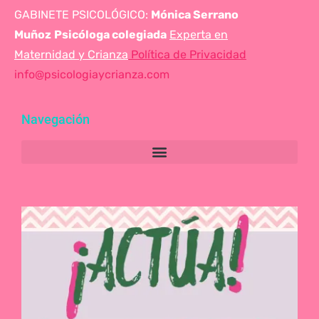
GABINETE PSICOLÓGICO:
Mónica Serrano
Muñoz
Psicóloga colegiada
Experta en
Maternidad y Crianza
Política de Privacidad
info@psicologiaycrianza.com
Navegación