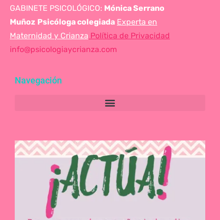
GABINETE PSICOLÓGICO:
Mónica Serrano
Muñoz
Psicóloga colegiada
Experta en
Maternidad y Crianza
Política de Privacidad
info@psicologiaycrianza.com
Navegación