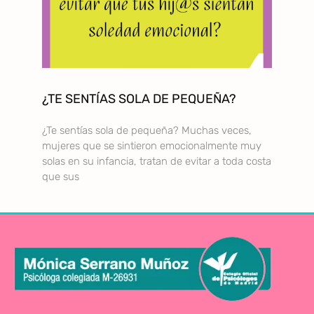
¿TE SENTÍAS SOLA DE PEQUEÑA?
¿Te sentías sola de pequeña? Muchas veces,
mujeres que se sintieron emocionalmente muy
solas en su infancia, tratan de evitar a toda costa
que sus