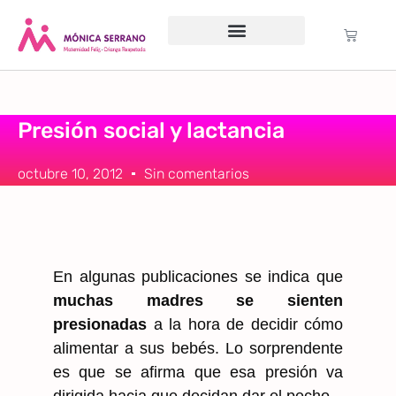
Servicio psicológico
Cursos Gratuitos
Formación anual
Política de cookies (UE)
Presión social y lactancia
octubre 10, 2012
Sin comentarios
En algunas publicaciones se indica que
muchas madres se sienten
presionadas
a la hora de decidir cómo
alimentar a sus bebés. Lo sorprendente
es que se afirma que esa presión va
dirigida hacia que decidan dar el pecho.