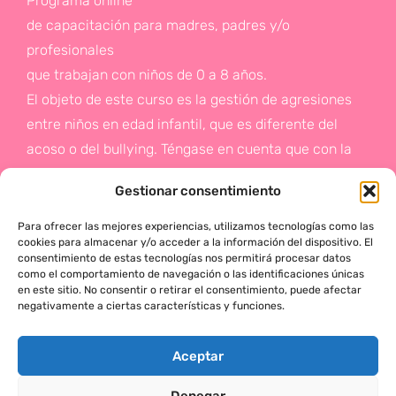
Programa online
de capacitación para madres, padres y/o
profesionales
que trabajan con niños de 0 a 8 años.
El objeto de este curso es la gestión de agresiones
entre niños en edad infantil, que es diferente del
acoso o del bullying. Téngase en cuenta que con la
gestión de agresiones pretendemos sentar las bases
Gestionar consentimiento
de la prevención a un problema que suele aparecer
en etapas posteriores como es el acoso.
Para ofrecer las mejores experiencias, utilizamos tecnologías como las
cookies para almacenar y/o acceder a la información del dispositivo. El
consentimiento de estas tecnologías nos permitirá procesar datos
Si deseas más información,
como el comportamiento de navegación o las identificaciones únicas
en este sitio. No consentir o retirar el consentimiento, puede afectar
haz click en este enlace:
negativamente a ciertas características y funciones.
¡ACTÚA!
Aceptar
Denegar