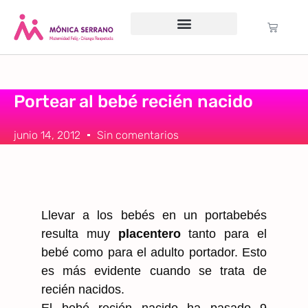
Servicio psicológico
Cursos Gratuitos
Formación anual
Política de cookies (UE)
Portear al bebé recién nacido
junio 14, 2012
Sin comentarios
Llevar a los bebés en un portabebés
resulta muy
placentero
tanto para el
bebé como para el adulto portador. Esto
es más evidente cuando se trata de
recién nacidos.
El bebé recién nacido ha pasado 9