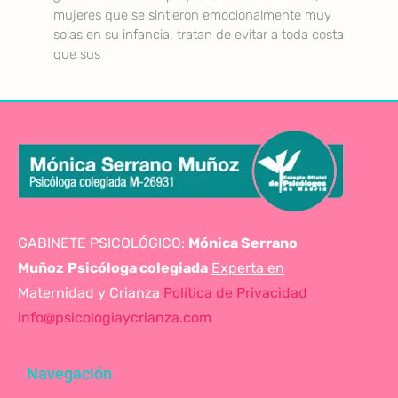
mujeres que se sintieron emocionalmente muy
solas en su infancia, tratan de evitar a toda costa
que sus
GABINETE PSICOLÓGICO:
Mónica Serrano
Muñoz
Psicóloga colegiada
Experta en
Maternidad y Crianza
Política de Privacidad
info@psicologiaycrianza.com
Navegación