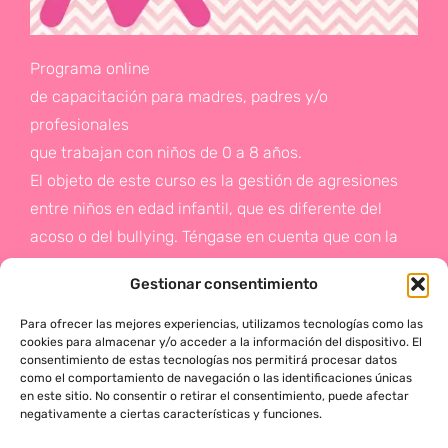
Programa online
de capacitación para madres, padres y/o
profesionales
que trabajan con niños de 0 a 8 años.
El objeto de este curso es la gestión de agresiones
entre niños en edad infantil, que es diferente del
acoso o del bullying. Téngase en cuenta que con la
gestión de agresiones pretendemos sentar las bases
Gestionar consentimiento
de la prevención a un problema que suele aparecer
en etapas posteriores como es el acoso.
Para ofrecer las mejores experiencias, utilizamos tecnologías como las
cookies para almacenar y/o acceder a la información del dispositivo. El
consentimiento de estas tecnologías nos permitirá procesar datos
Si deseas más información,
como el comportamiento de navegación o las identificaciones únicas
en este sitio. No consentir o retirar el consentimiento, puede afectar
haz click en este enlace:
negativamente a ciertas características y funciones.
¡ACTÚA!