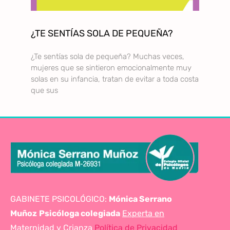
¿TE SENTÍAS SOLA DE PEQUEÑA?
¿Te sentías sola de pequeña? Muchas veces,
mujeres que se sintieron emocionalmente muy
solas en su infancia, tratan de evitar a toda costa
que sus
GABINETE PSICOLÓGICO:
Mónica Serrano
Muñoz
Psicóloga colegiada
Experta en
Maternidad y Crianza
Política de Privacidad