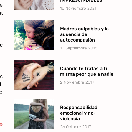
IMPRESCINDIBLES
te
16 Noviembre 2021
la
Madres culpables y la
ausencia de
autocompasión
e
13 Septiembre 2018
Cuando te tratas a ti
misma peor que a nadie
s
2 Noviembre 2017
í,
la
Responsabilidad
emocional y no-
violencia
o
26 Octubre 2017