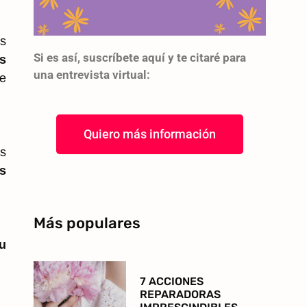
as
Si es así, suscríbete aquí y te citaré para
s
una entrevista virtual:
de
Quiero más información
as
s
Más populares
u
7 ACCIONES
REPARADORAS