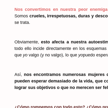
Nos convertimos en nuestra peor enemiga 
Somos
crueles, irrespetuosas, duras y des
se trata.
Obviamente,
esto afecta a nuestra autoest
todo ello incide directamente en los esquemas
que
yo
valgo (y no valgo), lo que
yo
puedo esperar
Así,
nos encontramos numerosas mujeres q
pueden esperar demasiado de la vida, que co
lograr sus objetivos o que no merecen ser fe
¿Cómo rompemos con todo esto? ¿Cómo prot