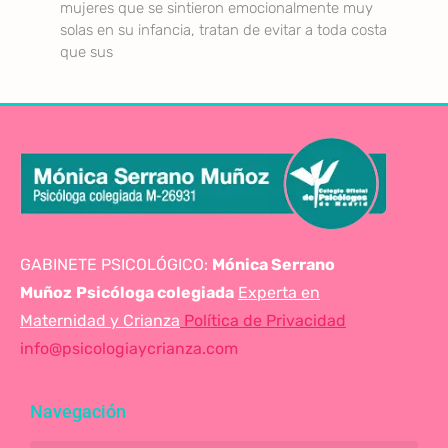
mujeres que se sintieron emocionalmente muy
solas en su infancia, tratan de evitar a toda costa
que sus
GABINETE PSICOLÓGICO:
Mónica Serrano
Muñoz
Psicóloga colegiada
Experta en
Maternidad y Crianza
Política de Privacidad
info@psicologiaycrianza.com
Navegación