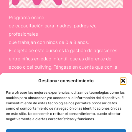
Programa online
de capacitación para madres, padres y/o
profesionales
que trabajan con niños de 0 a 8 años.
El objeto de este curso es la gestión de agresiones
entre niños en edad infantil, que es diferente del
acoso o del bullying. Téngase en cuenta que con la
gestión de agresiones pretendemos sentar las bases
Gestionar consentimiento
de la prevención a un problema que suele aparecer
en etapas posteriores como es el acoso.
Para ofrecer las mejores experiencias, utilizamos tecnologías como las
cookies para almacenar y/o acceder a la información del dispositivo. El
consentimiento de estas tecnologías nos permitirá procesar datos
Si deseas más información,
como el comportamiento de navegación o las identificaciones únicas
en este sitio. No consentir o retirar el consentimiento, puede afectar
haz click en este enlace:
negativamente a ciertas características y funciones.
¡ACTÚA!