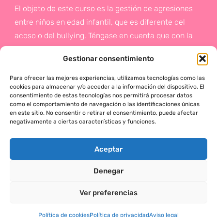
El objeto de este curso es la gestión de agresiones
entre niños en edad infantil, que es diferente del
acoso o del bullying. Téngase en cuenta que con la
gestión de agresiones pretendemos sentar las bases
Gestionar consentimiento
de la prevención a un problema que suele aparecer
en etapas posteriores como es el acoso.
Para ofrecer las mejores experiencias, utilizamos tecnologías como las
cookies para almacenar y/o acceder a la información del dispositivo. El
consentimiento de estas tecnologías nos permitirá procesar datos
Si deseas más información,
como el comportamiento de navegación o las identificaciones únicas
en este sitio. No consentir o retirar el consentimiento, puede afectar
haz click en este enlace:
negativamente a ciertas características y funciones.
¡ACTÚA!
Aceptar
Denegar
MÓNICA SERRANO © 2025 TODOS LOS DERECHOS RESERVADOS
Ver preferencias
Política de cookies
Política de privacidad
Aviso legal