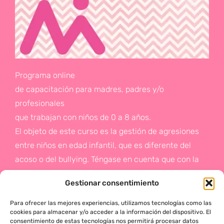
Programa online
de capacitación para madres, padres y/o
profesionales
que trabajan con niños de 0 a 8 años.
El objeto de este curso es la gestión de agresiones
entre niños en edad infantil, que es diferente del
acoso o del bullying. Téngase en cuenta que con la
gestión de agresiones pretendemos sentar las bases
Gestionar consentimiento
de la prevención a un problema que suele aparecer
en etapas posteriores como es el acoso.
Para ofrecer las mejores experiencias, utilizamos tecnologías como las
cookies para almacenar y/o acceder a la información del dispositivo. El
consentimiento de estas tecnologías nos permitirá procesar datos