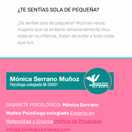
¿TE SENTÍAS SOLA DE PEQUEÑA?
¿Te sentías sola de pequeña? Muchas veces,
mujeres que se sintieron emocionalmente muy
solas en su infancia, tratan de evitar a toda costa
que sus
GABINETE PSICOLÓGICO:
Mónica Serrano
Muñoz
Psicóloga colegiada
Experta en
Maternidad y Crianza
Política de Privacidad
info@psicologiaycrianza.com