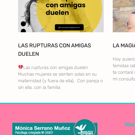
LAS RUPTURAS CON AMIGAS
LA MAGI
DUELEN
Hoy quiero 
temidas rab
Las rupturas con amigas duelen
te contaré 
Muchas mujeres se sienten solas en su
mi consult
maternidad (y fuera de ella). Con pareja o
sin ella, con la familia
Nav