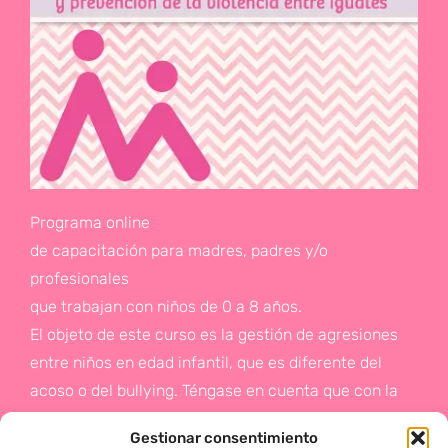
Programa online
de capacitación para madres, padres y/o
profesionales
que trabajan con niños de 0 a 8 años.
El objeto de este curso es la gestión de agresiones
entre niños en edad infantil, que es diferente del
acoso o del bullying. Téngase en cuenta que con la
gestión de agresiones pretendemos sentar las bases
Gestionar consentimiento
de la prevención a un problema que suele aparecer