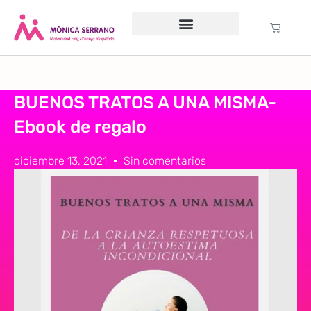
Servicio psicológico
Cursos Gratuitos
Formación anual
Política de cookies (UE)
BUENOS TRATOS A UNA MISMA-
Ebook de regalo
diciembre 13, 2021
Sin comentarios