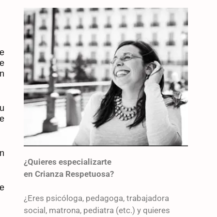
e
e
n
su
de
en
¿Quieres especializarte
en Crianza Respetuosa?
de
¿Eres psicóloga, pedagoga, trabajadora
social, matrona, pediatra (etc.) y quieres