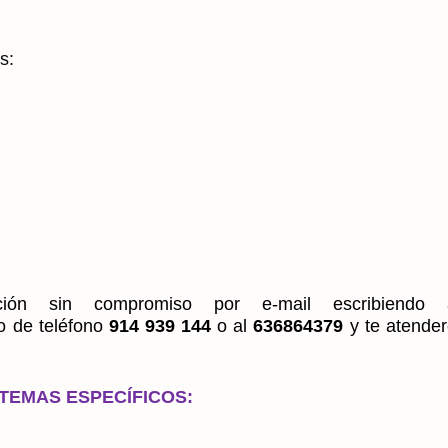
s:
ación sin compromiso por e-mail escribiendo 
o de teléfono
914 939 144
o al
636864379
y te atende
TEMAS ESPECÍFICOS
: