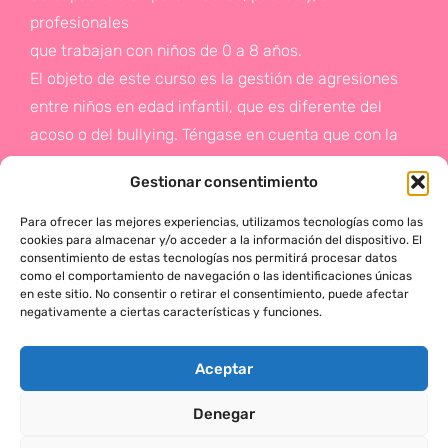
profesionales
que trabajan con niños de 0 a 8 años.
El objeto de este curso es la gestión de agresiones
entre niños en edad infantil, que es diferente del
acoso o del bullying. Téngase en cuenta que con la
gestión de agresiones pretendemos sentar las bases
Gestionar consentimiento
de la prevención a un problema que suele aparecer
en etapas posteriores como es el acoso.
Para ofrecer las mejores experiencias, utilizamos tecnologías como las
cookies para almacenar y/o acceder a la información del dispositivo. El
consentimiento de estas tecnologías nos permitirá procesar datos
Si deseas más información,
como el comportamiento de navegación o las identificaciones únicas
en este sitio. No consentir o retirar el consentimiento, puede afectar
haz click en este enlace:
negativamente a ciertas características y funciones.
¡ACTÚA!
Aceptar
Denegar
MÓNICA SERRANO © 2025 TODOS LOS DERECHOS RESERVADOS