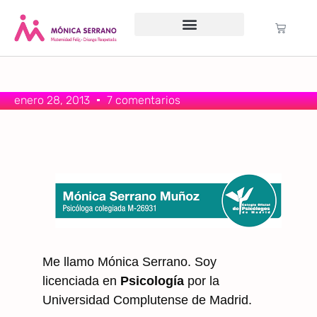
Servicio psicológico
Cursos Gratuitos
Formación anual
Política de cookies (UE)
enero 28, 2013
7 comentarios
Me llamo Mónica Serrano. Soy
licenciada en
Psicología
por la
Universidad Complutense de Madrid.